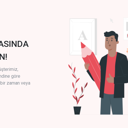
ASINDA
N!
üşterimiz,
endine göre
i bir zaman veya