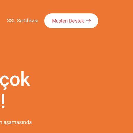
SSL Sertifikası
Müşteri Destek
 çok
!
pım aşamasında