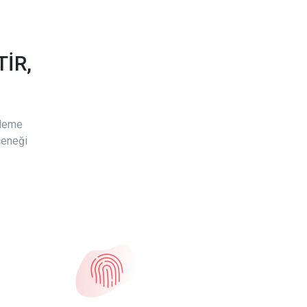
İR,
ödeme
çeneği