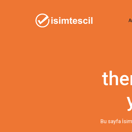
A
the
Bu sayfa İsim